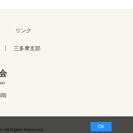
リンク
三多摩支部
会
ion
5階
OK
. All Rights Reserved.