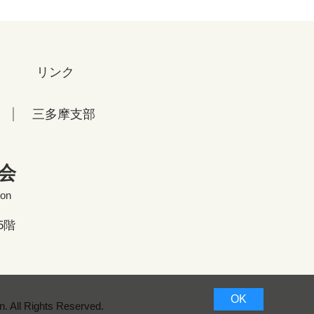
リンク
三多摩支部
会
ion
5階
OK
. All Rights Reserved.