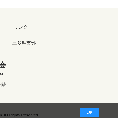
リンク
三多摩支部
会
ion
5階
OK
. All Rights Reserved.