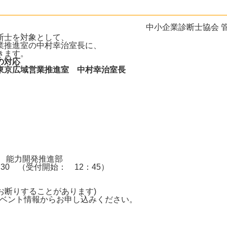
中小企業診断士協会 
断士を対象として、
業推進室の中村幸治室長に、
きます。
の対応
東京広域営業推進室 中村幸治室長
 能力開発推進部
：30 （受付開始： 12：45）
、お断りすることがあります)
a.jp/）イベント情報からお申し込みください。