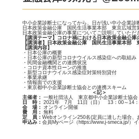
中小企業診断士になってから、日が浅い中小企業診
日本政策金融公庫 国民生活事業本部 東京広域営
日本政策金融公庫の事業についてご説明していただ
【講演テーマ】コロナ禍における日本政策金融公庫
【講演者】日本政策金融公庫 国民生活事業本部 
【講演内容】
・日本公庫の概要
・日本公庫の新型コロナウイルス感染症への取組み
・民間金融機関との連携状況
・コロナ資本性ローンの推進
・新型コロナウイルス感染症対策特別貸付
・事業承継
・情報面での支援
・東京都中小企業診断士協会との連携スキーム
＜記＞
主催者：
一般社団法人 東京都中小企業診断士協会
日 時：
2021年 7月 11日（日） 13：00～14
会 場：
オンライン開催
費 用：
無料
定 員：
Webオンライン250名(定員に達した場合
申込み：
会員Myページ（https://www.j-smec